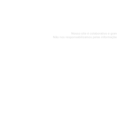
Horário de at
Segunda a sexta (e
© 2017 - 2022 | SAQUAREMA
Nosso site é colaborativo e gran
Não nos responsabilizamos pelas informações