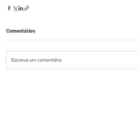
Comentários
Escreva um comentário
O Saquarema ONL
Saquarema da I
PÁGINA INICIAL
BUSQUE NO GUIA
T