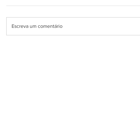
Escreva um comentário
O Saquarema ONL
Saquarema da I
PÁGINA INICIAL
BUSQUE NO GUIA
T
Horário de at
Segunda a sexta (e
© 2017 - 2022 | SAQUAREMA