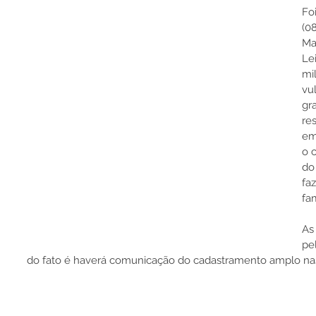
Fo
(0
Ma
Le
mil
vu
gr
re
em
o 
do
fa
fam
As
pe
do fato é haverá comunicação do cadastramento amplo nas 