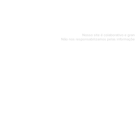
Segunda a sexta (e
© 2017 - 2022 | SAQUAREMA
Nosso site é colaborativo e gran
Não nos responsabilizamos pelas informações