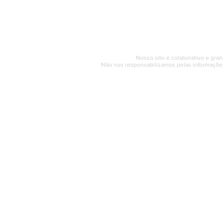
Segunda a sexta (e
© 2017 - 2022 | SAQUAREMA
Nosso site é colaborativo e gran
Não nos responsabilizamos pelas informações