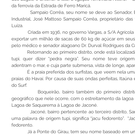
da ferrovia da Estrada de Ferro Maricá.
            Sampaio Corrêa, seu nome se deve ao Senador, Engenheiro, Jornalista, Professor, 
Industrial, José Mattoso Sampaio Corrêa, proprietário das 
Luiza.
            Criada em 1936, no governo Vargas, a S/A Agrícola Santa Luiza chegou a produzir e 
exportar um milhão de sacas de 60 kg de açúcar em seus
pelo médico e senador alagoano Dr. Durval Rodrigues da C
            Retornando ao primeiro distrito, onde está localizada a praia de Itaúna. Do topônimo 
tupi, quer dizer “pedra negra”. Seu nome teve orige
adentram o mar, e cuja parte submersa, vista de longe, a
            É a praia preferida dos surfistas, que veem nela uma semelhança com as ondas das 
praias do Havaí. Por causa de suas ondas perfeitas, Itaúna 
do Surf.
            Boqueirão, bairro também do primeiro distrito, deve seu nome ao acidente 
geográfico que nele ocorre, com o estreitamento da lagoa e
Lagoa de Saquarema à Lagoa de Jaconé.
            Jaconé, bairro pertencente ao terceiro distrito, Sampaio Correa, deve seu nome a 
uma palavra de origem tupi, significa “jacu fedorento”.  “Jac
fedorento.
            Já a Ponte do Girau, tem seu nome baseado em uma herança da primitiva ponte ali 