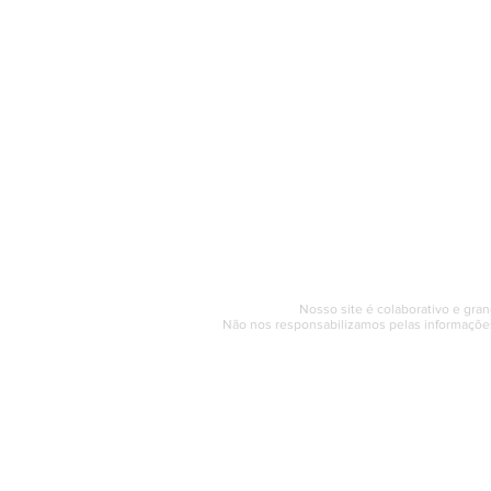
O Saquarema ONL
Saquarema da I
PÁGINA INICIAL
BUSQUE NO GUIA
T
Horário de at
Segunda a sexta (e
© 2017 - 2022 | SAQUAREMA
Nosso site é colaborativo e gran
Não nos responsabilizamos pelas informações