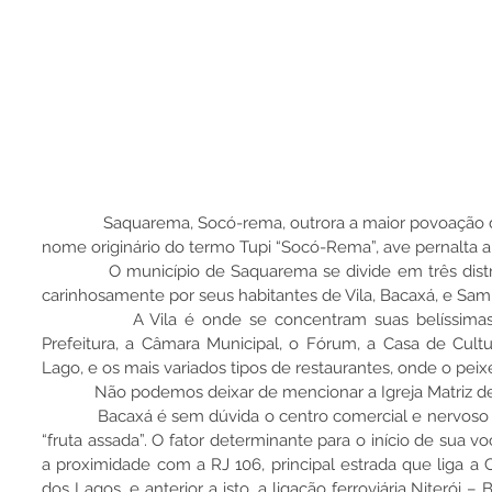
              Saquarema, Socó-rema, outrora a maior povoação dos índios Tamoios, tem seu 
nome originário do termo Tupi “Socó-Rema”, ave pernalta 
            O município de Saquarema se divide em três distritos: Saquarema sede, chamada 
carinhosamente por seus habitantes de Vila, Bacaxá, e Sam
            A Vila é onde se concentram suas belíssimas praias, suas lagoas, a sede da 
Prefeitura, a Câmara Municipal, o Fórum, a Casa de Cultu
Lago, e os mais variados tipos de restaurantes, onde o peixe
            Não podemos deixar de mencionar a Igreja Mat
            Bacaxá é sem dúvida o centro comercial e nervoso do município. Em tupi quer dizer 
“fruta assada”. O fator determinante para o início de sua vo
a proximidade com a RJ 106, principal estrada que liga a C
dos Lagos, e anterior a isto, a ligação ferroviária Niterói – 