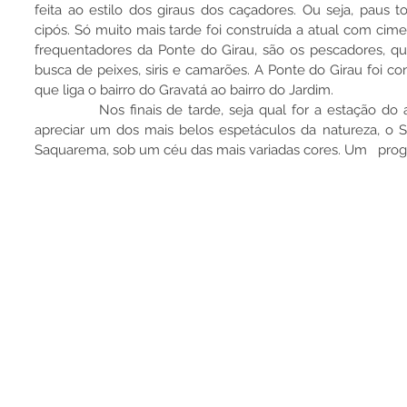
feita ao estilo dos giraus dos caçadores. Ou seja, paus 
cipós. Só muito mais tarde foi construída a atual com cim
frequentadores da Ponte do Girau, são os pescadores, qu
busca de peixes, siris e camarões. A Ponte do Girau foi con
que liga o bairro do Gravatá ao bairro do Jardim.
            Nos finais de tarde, seja qual for a estação do ano, da ponte do Girau pode-se 
apreciar um dos mais belos espetáculos da natureza, o 
Saquarema, sob um céu das mais variadas cores. Um   progr