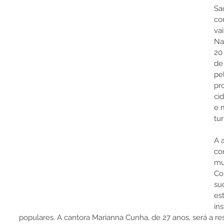
Sa
co
vai
Na
20
de
pe
pr
ci
e 
tu
A 
co
mu
Co
su
es
in
populares. A cantora Marianna Cunha, de 27 anos, será a res