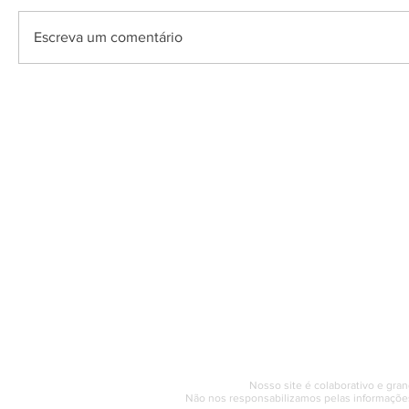
Escreva um comentário
O Saquarema ONL
Saquarema da I
PÁGINA INICIAL
BUSQUE NO GUIA
T
Horário de at
Segunda a sexta (e
© 2017 - 2022 | SAQUAREMA
Nosso site é colaborativo e gran
Não nos responsabilizamos pelas informações