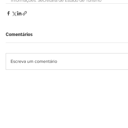
Informações: Secretaria de Estado de Turismo
Comentários
Escreva um comentário
O Saquarema ONL
Saquarema da I
PÁGINA INICIAL
BUSQUE NO GUIA
T