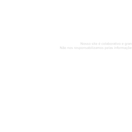
Horário de at
Segunda a sexta (e
© 2017 - 2022 | SAQUAREMA
Nosso site é colaborativo e gran
Não nos responsabilizamos pelas informações