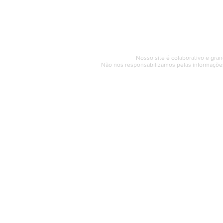
Segunda a sexta (e
© 2017 - 2022 | SAQUAREMA
Nosso site é colaborativo e gran
Não nos responsabilizamos pelas informações