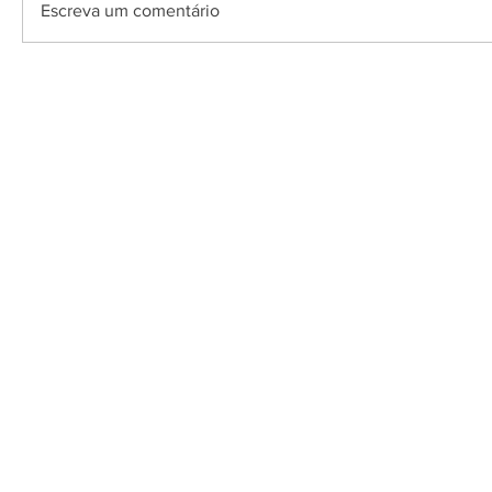
Escreva um comentário
O Saquarema ONL
Saquarema da I
PÁGINA INICIAL
BUSQUE NO GUIA
T
Horário de at