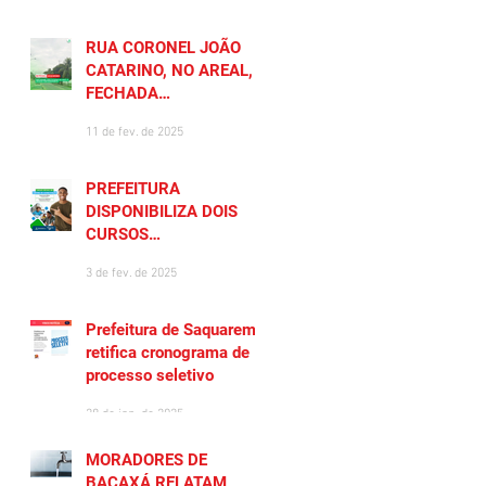
RUA CORONEL JOÃO
CATARINO, NO AREAL, É
FECHADA
TEMPORARIAMENTE
11 de fev. de 2025
PREFEITURA
DISPONIBILIZA DOIS
CURSOS
PREPARATÓRIOS
3 de fev. de 2025
GRATUITOS PARA
MORADORES DE
SAQUAREMA
Prefeitura de Saquarema
retifica cronograma de
processo seletivo
28 de jan. de 2025
MORADORES DE
BACAXÁ RELATAM