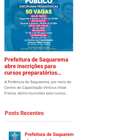
Prefeitura de Saquarema
Mulher é vítima de assalto
abre inscrições para
em estacionamento de
cursos preparatórios
Saquarema
gratuitos
A Prefeitura de Saquarema, por meio do
Uma mulher teve os pertences roubad
Centro de Capacitação Vinícius Vidal
dentro de seu carro no estacionamento
França, abrirá inscrições para cursos
do Gomes em Saquarema na manhã de
preparatórios gratuitos...
ontem, 25/02. Ao estacionar...
Posts Recentes
Prefeitura de Saquarema