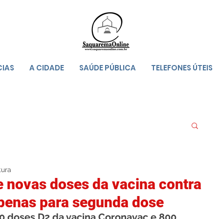
CIAS
A CIDADE
SAÚDE PÚBLICA
TELEFONES ÚTEIS
tura
 novas doses da vacina contra
apenas para segunda dose
0 doses D2 da vacina Coronavac e 800 