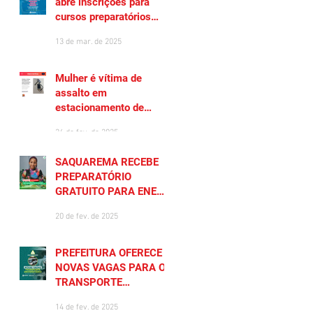
abre inscrições para
cursos preparatórios
gratuitos
13 de mar. de 2025
Mulher é vítima de
assalto em
estacionamento de
Saquarema
26 de fev. de 2025
SAQUAREMA RECEBE
PREPARATÓRIO
GRATUITO PARA ENEM
2025
20 de fev. de 2025
PREFEITURA OFERECE
NOVAS VAGAS PARA O
TRANSPORTE
UNIVERSITÁRIO
14 de fev. de 2025