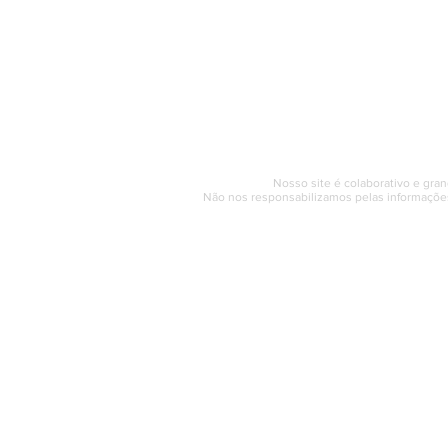
PÁGINA INICIAL
BUSQUE NO GUIA
T
Horário de at
Segunda a sexta (e
© 2017 - 2022 | SAQUAREMA
Nosso site é colaborativo e gran
Não nos responsabilizamos pelas informações