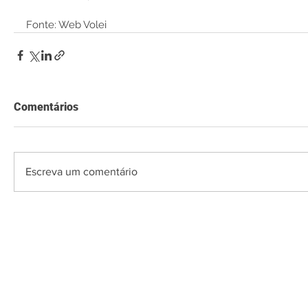
Fonte: Web Volei
Comentários
Escreva um comentário
O Saquarema ONL
Saquarema da I