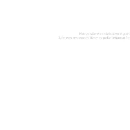
Segunda a sexta (e
© 2017 - 2022 | SAQUAREMA
Nosso site é colaborativo e gran
Não nos responsabilizamos pelas informações