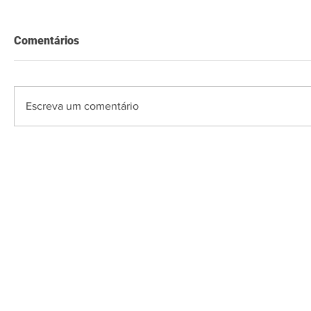
Comentários
Escreva um comentário
O Saquarema ONL
Saquarema da I
PÁGINA INICIAL
BUSQUE NO GUIA
T
Horário de at