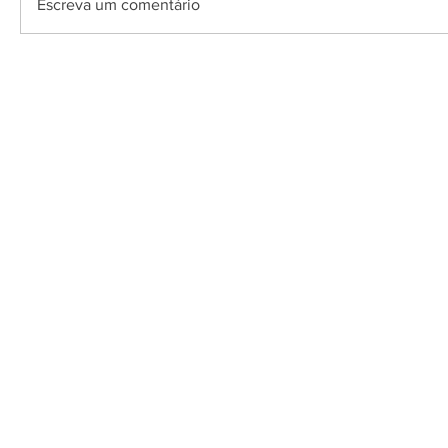
Escreva um comentário
O Saquarema ONL
Saquarema da I
PÁGINA INICIAL
BUSQUE NO GUIA
T
Horário de at