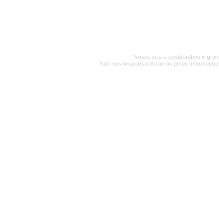
Segunda a sexta (e
© 2017 - 2022 | SAQUAREMA
Nosso site é colaborativo e gran
Não nos responsabilizamos pelas informações