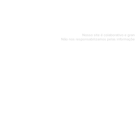
Segunda a sexta (e
© 2017 - 2022 | SAQUAREMA
Nosso site é colaborativo e gran
Não nos responsabilizamos pelas informações