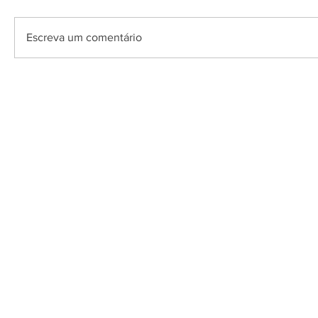
Escreva um comentário
O Saquarema ONL
Saquarema da I
PÁGINA INICIAL
BUSQUE NO GUIA
T
Horário de at