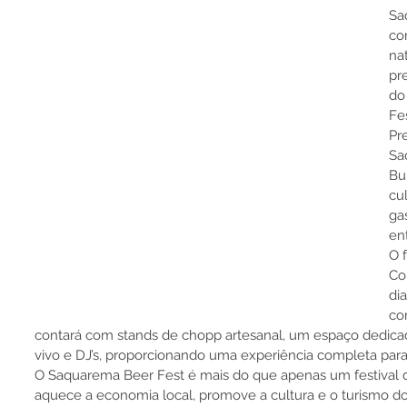
Sa
co
nat
pr
do
Fe
Pr
Sa
Bu
cu
ga
en
O 
Co
dia
co
contará com stands de chopp artesanal, um espaço dedica
vivo e DJ’s, proporcionando uma experiência completa para 
O Saquarema Beer Fest é mais do que apenas um festival 
aquece a economia local, promove a cultura e o turismo do 