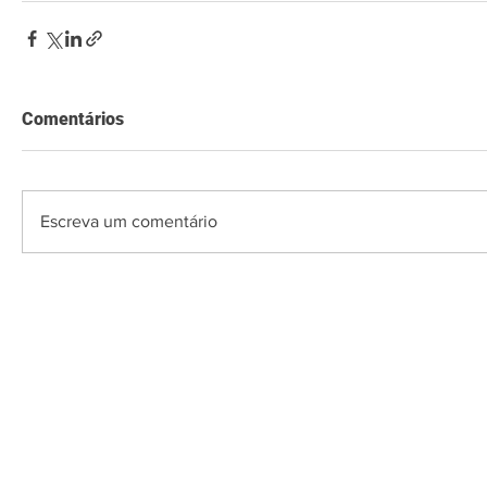
Comentários
Escreva um comentário
O Saquarema ONL
Saquarema da I
PÁGINA INICIAL
BUSQUE NO GUIA
T