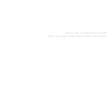
Horário de at
Segunda a sexta (e
© 2017 - 2022 | SAQUAREMA
Nosso site é colaborativo e gran
Não nos responsabilizamos pelas informações