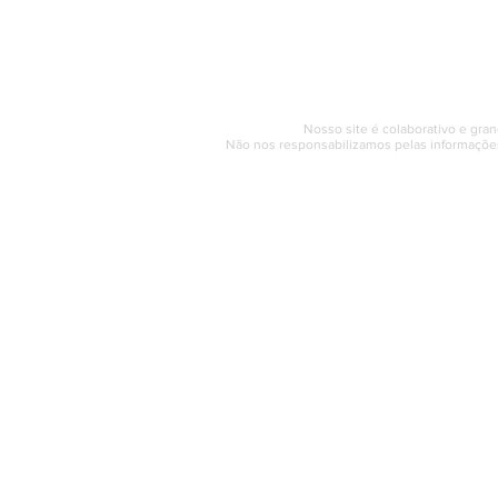
Segunda a sexta (e
© 2017 - 2022 | SAQUAREMA
Nosso site é colaborativo e gran
Não nos responsabilizamos pelas informações