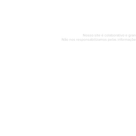
Segunda a sexta (e
© 2017 - 2022 | SAQUAREMA
Nosso site é colaborativo e gran
Não nos responsabilizamos pelas informações