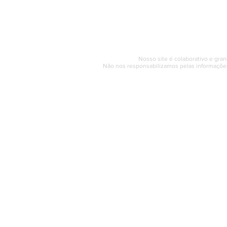
Segunda a sexta (e
© 2017 - 2022 | SAQUAREMA
Nosso site é colaborativo e gran
Não nos responsabilizamos pelas informações