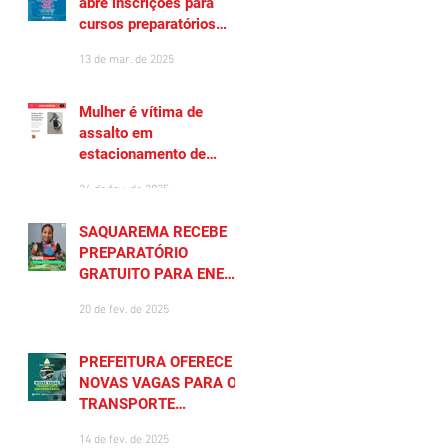
abre inscrições para
cursos preparatórios
gratuitos
13 de mar. de 2025
Mulher é vítima de
assalto em
estacionamento de
Saquarema
26 de fev. de 2025
SAQUAREMA RECEBE
PREPARATÓRIO
GRATUITO PARA ENEM
2025
20 de fev. de 2025
PREFEITURA OFERECE
NOVAS VAGAS PARA O
TRANSPORTE
UNIVERSITÁRIO
14 de fev. de 2025