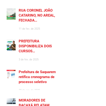
RUA CORONEL JOÃO
CATARINO, NO AREAL, É
FECHADA
TEMPORARIAMENTE
11 de fev. de 2025
PREFEITURA
DISPONIBILIZA DOIS
CURSOS
PREPARATÓRIOS
3 de fev. de 2025
GRATUITOS PARA
MORADORES DE
SAQUAREMA
Prefeitura de Saquarema
retifica cronograma de
processo seletivo
28 de jan. de 2025
MORADORES DE
BACAXÁ RELATAM