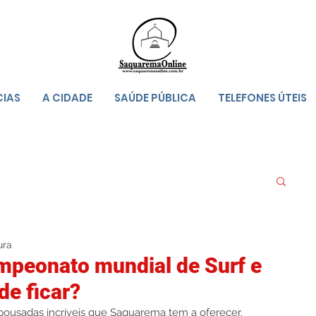
CIAS
A CIDADE
SAÚDE PÚBLICA
TELEFONES ÚTEIS
ura
ampeonato mundial de Surf e
de ficar?
pousadas incríveis que Saquarema tem a oferecer. 