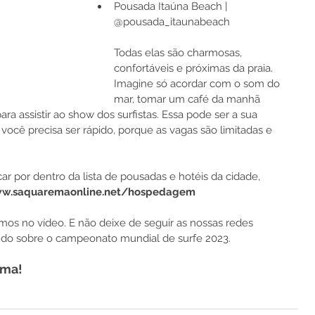
Pousada Itaúna Beach | 
@pousada_itaunabeach
Todas elas são charmosas, 
confortáveis e próximas da praia. 
Imagine só acordar com o som do 
mar, tomar um café da manhã 
ara assistir ao show dos surfistas. Essa pode ser a sua 
cê precisa ser rápido, porque as vagas são limitadas e 
ar por dentro da lista de pousadas e hotéis da cidade, 
ww.saquaremaonline.net/hospedagem
mos no vídeo. E não deixe de seguir as nossas redes 
 tudo sobre o campeonato mundial de surfe 2023. 
ema!