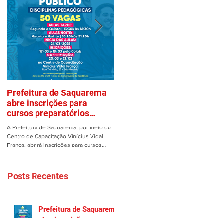
Prefeitura de Saquarema
Mulher é vítima de assalto
abre inscrições para
em estacionamento de
cursos preparatórios
Saquarema
gratuitos
A Prefeitura de Saquarema, por meio do
Uma mulher teve os pertences roubad
Centro de Capacitação Vinícius Vidal
dentro de seu carro no estacionamento
França, abrirá inscrições para cursos
do Gomes em Saquarema na manhã de
preparatórios gratuitos...
ontem, 25/02. Ao estacionar...
Posts Recentes
Prefeitura de Saquarema