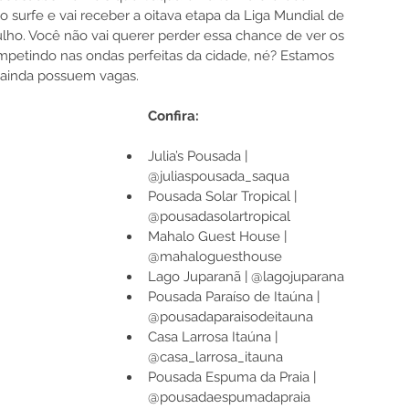
o surfe e vai receber a oitava etapa da Liga Mundial de 
julho. Você não vai querer perder essa chance de ver os 
petindo nas ondas perfeitas da cidade, né? Estamos 
ainda possuem vagas. 
Confira: 
Julia’s Pousada | 
@
juliaspousada_saqua
Pousada Solar Tropical | 
@pousadasolartropical
Mahalo Guest House | 
@
mahaloguesthouse
Lago Juparanã | @
lagojuparana
Pousada Paraíso de Itaúna | 
@pousadaparaisodeitauna
Casa Larrosa Itaúna | 
@
casa_larrosa_itauna
Pousada Espuma da Praia | 
@
pousadaespumadaprai
a