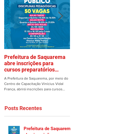
Prefeitura de Saquarema
Mulher é vítima de assalto
abre inscrições para
em estacionamento de
cursos preparatórios
Saquarema
gratuitos
A Prefeitura de Saquarema, por meio do
Uma mulher teve os pertences roubad
Centro de Capacitação Vinícius Vidal
dentro de seu carro no estacionamento
França, abrirá inscrições para cursos
do Gomes em Saquarema na manhã de
preparatórios gratuitos...
ontem, 25/02. Ao estacionar...
Posts Recentes
Prefeitura de Saquarema