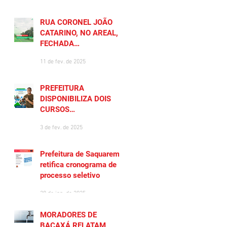
RUA CORONEL JOÃO
CATARINO, NO AREAL, É
FECHADA
TEMPORARIAMENTE
11 de fev. de 2025
PREFEITURA
DISPONIBILIZA DOIS
CURSOS
PREPARATÓRIOS
3 de fev. de 2025
GRATUITOS PARA
MORADORES DE
SAQUAREMA
Prefeitura de Saquarema
retifica cronograma de
processo seletivo
28 de jan. de 2025
MORADORES DE
BACAXÁ RELATAM