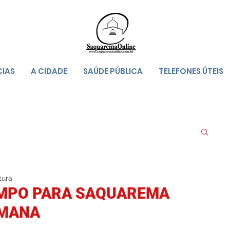
CIAS
A CIDADE
SAÚDE PÚBLICA
TELEFONES ÚTEIS
tura
EMPO PARA SAQUAREMA
EMANA