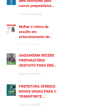
abre inscrições para
cursos preparatórios
gratuitos
13 de mar. de 2025
Mulher é vítima de
assalto em
estacionamento de
Saquarema
26 de fev. de 2025
SAQUAREMA RECEBE
PREPARATÓRIO
GRATUITO PARA ENEM
2025
20 de fev. de 2025
PREFEITURA OFERECE
NOVAS VAGAS PARA O
TRANSPORTE
UNIVERSITÁRIO
14 de fev. de 2025