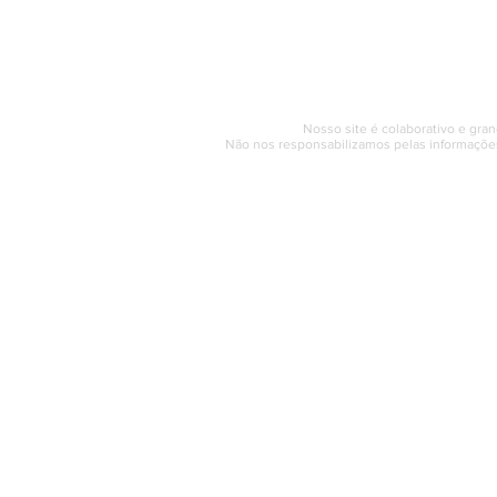
Segunda a sexta (e
© 2017 - 2022 | SAQUAREMA
Nosso site é colaborativo e gran
Não nos responsabilizamos pelas informações