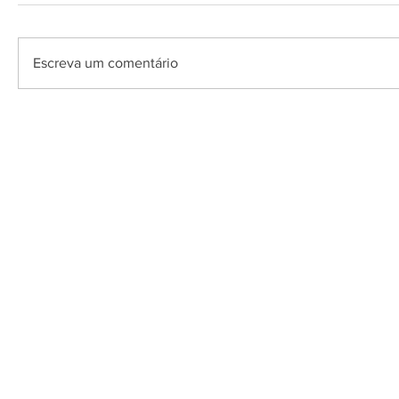
Escreva um comentário
O Saquarema ONL
Saquarema da I
PÁGINA INICIAL
BUSQUE NO GUIA
T
Horário de at