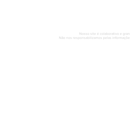
Segunda a sexta (e
© 2017 - 2022 | SAQUAREMA
Nosso site é colaborativo e gran
Não nos responsabilizamos pelas informações