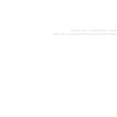
Segunda a sexta (e
© 2017 - 2022 | SAQUAREMA
Nosso site é colaborativo e gran
Não nos responsabilizamos pelas informações