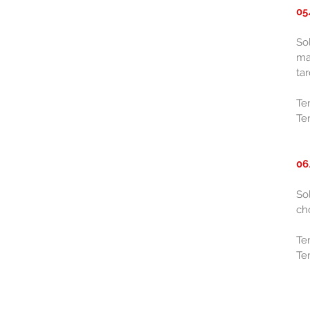
05
So
ma
tar
Te
Te
06
So
ch
Te
Te