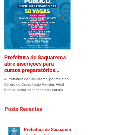
Prefeitura de Saquarema
Mulher é vítima de assalto
abre inscrições para
em estacionamento de
cursos preparatórios
Saquarema
gratuitos
A Prefeitura de Saquarema, por meio do
Uma mulher teve os pertences roubad
Centro de Capacitação Vinícius Vidal
dentro de seu carro no estacionamento
França, abrirá inscrições para cursos
do Gomes em Saquarema na manhã de
preparatórios gratuitos...
ontem, 25/02. Ao estacionar...
Posts Recentes
Prefeitura de Saquarema