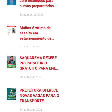
abre inscrições para
cursos preparatórios
gratuitos
13 de mar. de 2025
Mulher é vítima de
assalto em
estacionamento de
Saquarema
26 de fev. de 2025
SAQUAREMA RECEBE
PREPARATÓRIO
GRATUITO PARA ENEM
2025
20 de fev. de 2025
PREFEITURA OFERECE
NOVAS VAGAS PARA O
TRANSPORTE
UNIVERSITÁRIO
14 de fev. de 2025