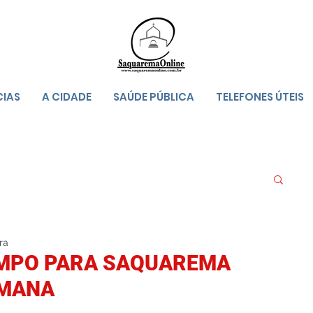
CIAS
A CIDADE
SAÚDE PÚBLICA
TELEFONES ÚTEIS
ra
EMPO PARA SAQUAREMA
EMANA