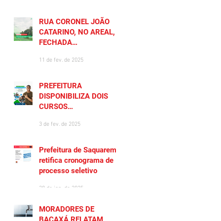
RUA CORONEL JOÃO
CATARINO, NO AREAL, É
FECHADA
TEMPORARIAMENTE
11 de fev. de 2025
PREFEITURA
DISPONIBILIZA DOIS
CURSOS
PREPARATÓRIOS
3 de fev. de 2025
GRATUITOS PARA
MORADORES DE
SAQUAREMA
Prefeitura de Saquarema
retifica cronograma de
processo seletivo
28 de jan. de 2025
MORADORES DE
BACAXÁ RELATAM