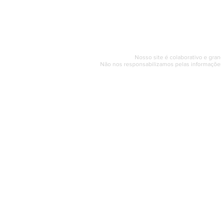
Segunda a sexta (e
© 2017 - 2022 | SAQUAREMA
Nosso site é colaborativo e gran
Não nos responsabilizamos pelas informações