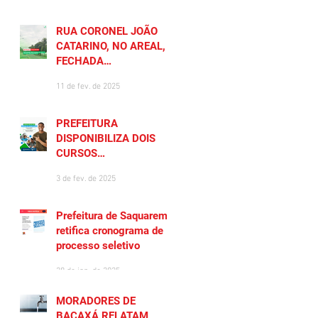
RUA CORONEL JOÃO
CATARINO, NO AREAL, É
FECHADA
TEMPORARIAMENTE
11 de fev. de 2025
PREFEITURA
DISPONIBILIZA DOIS
CURSOS
PREPARATÓRIOS
3 de fev. de 2025
GRATUITOS PARA
MORADORES DE
SAQUAREMA
Prefeitura de Saquarema
retifica cronograma de
processo seletivo
28 de jan. de 2025
MORADORES DE
BACAXÁ RELATAM