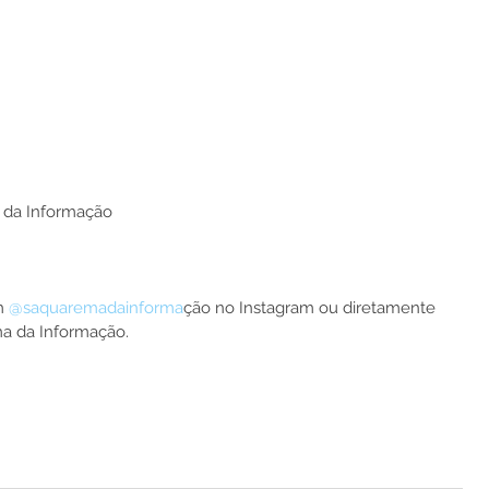
 da Informação
m 
@saquaremadainforma
ção no Instagram ou diretamente 
ma da Informação.