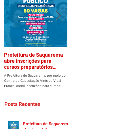
Prefeitura de Saquarema
Mulher é vítima de assalto
abre inscrições para
em estacionamento de
cursos preparatórios
Saquarema
gratuitos
A Prefeitura de Saquarema, por meio do
Uma mulher teve os pertences roubad
Centro de Capacitação Vinícius Vidal
dentro de seu carro no estacionamento
França, abrirá inscrições para cursos
do Gomes em Saquarema na manhã de
preparatórios gratuitos...
ontem, 25/02. Ao estacionar...
Posts Recentes
Prefeitura de Saquarema