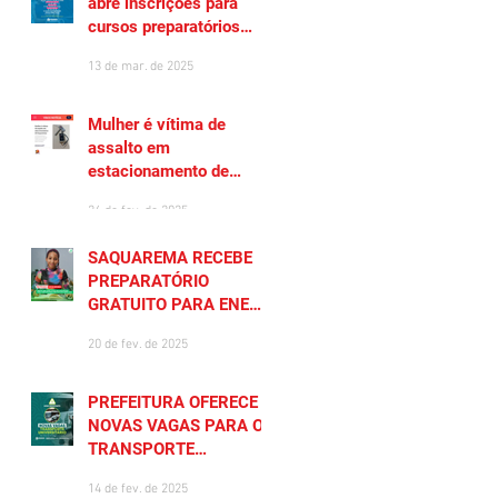
abre inscrições para
cursos preparatórios
gratuitos
13 de mar. de 2025
Mulher é vítima de
assalto em
estacionamento de
Saquarema
26 de fev. de 2025
SAQUAREMA RECEBE
PREPARATÓRIO
GRATUITO PARA ENEM
2025
20 de fev. de 2025
PREFEITURA OFERECE
NOVAS VAGAS PARA O
TRANSPORTE
UNIVERSITÁRIO
14 de fev. de 2025