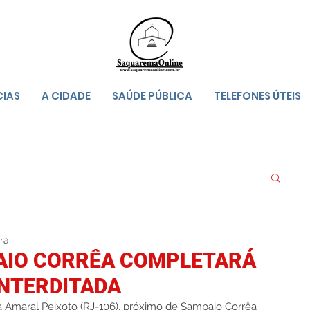
CIAS
A CIDADE
SAÚDE PÚBLICA
TELEFONES ÚTEIS
ura
AIO CORRÊA COMPLETARÁ
NTERDITADA
 Amaral Peixoto (RJ-106), próximo de Sampaio Corrêa 