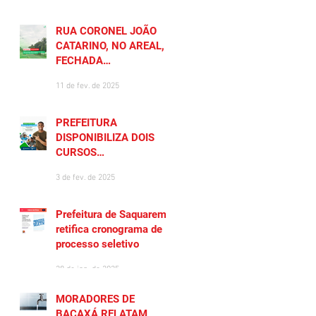
RUA CORONEL JOÃO
CATARINO, NO AREAL, É
FECHADA
TEMPORARIAMENTE
11 de fev. de 2025
PREFEITURA
DISPONIBILIZA DOIS
CURSOS
PREPARATÓRIOS
3 de fev. de 2025
GRATUITOS PARA
MORADORES DE
SAQUAREMA
Prefeitura de Saquarema
retifica cronograma de
processo seletivo
28 de jan. de 2025
MORADORES DE
BACAXÁ RELATAM