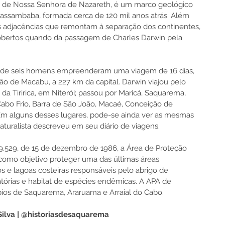
eja de Nossa Senhora de Nazareth, é um marco geológico 
ssambaba, formada cerca de 120 mil anos atrás. 
Além 
as adjacências que remontam à separação dos continentes, 
cobertos quando da passagem de Charles Darwin pela 
a de seis homens empreenderam uma viagem de 16 dias, 
ção de Macabu, a 227 km da capital. 
Darwin viajou pelo 
da Tiririca, em Niterói; passou por Maricá, Saquarema, 
abo Frio, Barra de São João, Macaé, Conceição de 
Em alguns desses lugares, pode-se ainda ver as mesmas 
turalista descreveu em seu diário de viagens.
9.529, de 15 de dezembro de 1986, a Área de Proteção 
mo objetivo proteger uma das últimas áreas 
s e lagoas costeiras responsáveis pelo abrigo de 
tórias e habitat de espécies endêmicas. A APA de 
os de Saquarema, Araruama e Arraial do Cabo.
 Silva | @historiasdesaquarema