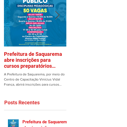
Prefeitura de Saquarema
Mulher é vítima de assalto
abre inscrições para
em estacionamento de
cursos preparatórios
Saquarema
gratuitos
A Prefeitura de Saquarema, por meio do
Uma mulher teve os pertences roubad
Centro de Capacitação Vinícius Vidal
dentro de seu carro no estacionamento
França, abrirá inscrições para cursos
do Gomes em Saquarema na manhã de
preparatórios gratuitos...
ontem, 25/02. Ao estacionar...
Posts Recentes
Prefeitura de Saquarema