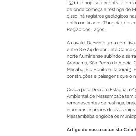
1531 
1
, e hoje se encontra a Igr
de onde começa a restinga de Ma
disso, há registros geológicos n
então unificados (Pangeia), des
Região dos Lagos 
.
A cavalo, Darwin e uma comitiv
entre 8 e 24 de abril, até Concei
norte fluminense subindo a serra 
Araruama, São Pedro da Aldeia, C
Macabu, Rio Bonito e Itaboraí 
3
. 
construções e paisagens que o na
Criada pelo Decreto Estadual nº 
Ambiental de Massambaba tem co
remanescentes de restinga, brejo
inúmeras espécies de aves migra
Massambaba engloba os municípi
Artigo do nosso colunista Caio