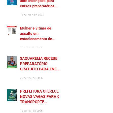
abre inscrições para
cursos preparatórios
gratuitos
13 de mar. de 2025
Mulher é vítima de
assalto em
estacionamento de
Saquarema
26 de fev. de 2025
SAQUAREMA RECEBE
PREPARATÓRIO
GRATUITO PARA ENEM
2025
20 de fev. de 2025
PREFEITURA OFERECE
NOVAS VAGAS PARA O
TRANSPORTE
UNIVERSITÁRIO
14 de fev. de 2025