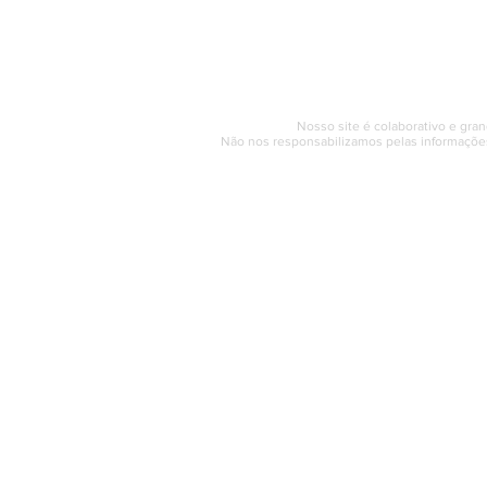
Segunda a sexta (e
© 2017 - 2022 | SAQUAREMA
Nosso site é colaborativo e gran
Não nos responsabilizamos pelas informações