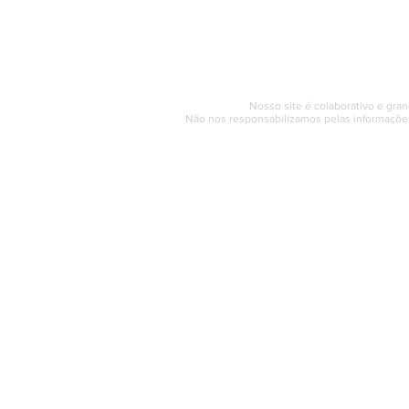
Segunda a sexta (e
© 2017 - 2022 | SAQUAREMA
Nosso site é colaborativo e gran
Não nos responsabilizamos pelas informações