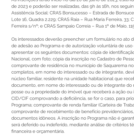
de 2023 e poderão ser realizadas, das 9h às 16h, nos segui
Assistência Social: CRAS Bonsucesso – Estrada de Bonsuces
Lote 16, Quadra 2.229; CRAS Raia – Rua Maria Ferreira, 33; 
Ferreira s/nº; e CRAS Sampaio Correia – Rua 1º de Maio, 115
Os interessados deverão preencher um formulário no ato d
de adesão ao Programa e de autorização voluntária de u
apresentar os seguintes documentos: cópia de identificação c
Nacional, com foto; cópia da inscrição no Cadastro de Pessoa
comprovante de residência no município de Saquarema nos 
completos, em nome do interessado ou de integrante, de
núcleo familiar, residente na unidade habitacional que rece
documento, em nome do interessado ou de integrante do n
posse ou a propriedade do imóvel que receberá a ação ou
CID/CIF comprovando a deficiência, se for o caso, para pri
Programa; comprovante de renda familiar (Carteira de Traba
comprovante de recebimento de benefício previdenciários,
documentos idôneos. A inscrição no Programa não é garanti
será deferido ou indeferido, mediante análise de critérios té
financeira e orçamentária.