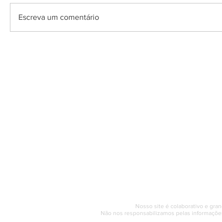
Escreva um comentário
O Saquarema ONL
Saquarema da I
PÁGINA INICIAL
BUSQUE NO GUIA
T
Horário de at
Segunda a sexta (e
© 2017 - 2022 | SAQUAREMA
Nosso site é colaborativo e gran
Não nos responsabilizamos pelas informações