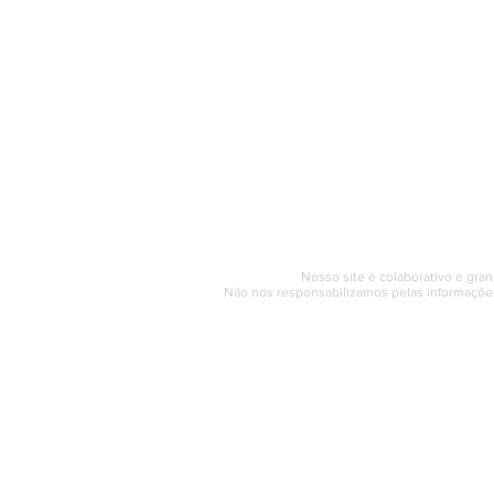
O Saquarema ONL
Saquarema da I
PÁGINA INICIAL
BUSQUE NO GUIA
T
Horário de at
Segunda a sexta (e
© 2017 - 2022 | SAQUAREMA
Nosso site é colaborativo e gran
Não nos responsabilizamos pelas informações