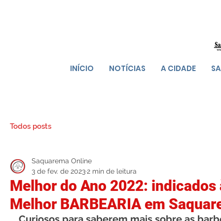
INÍCIO
NOTÍCIAS
A CIDADE
SA
Todos posts
Saquarema Online
3 de fev. de 2023
2 min de leitura
Melhor do Ano 2022: indicados 
Melhor BARBEARIA em Saquar
Curiosos para saberem mais sobre as barbe