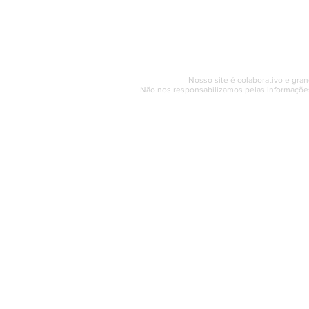
Segunda a sexta (e
© 2017 - 2022 | SAQUAREMA
Nosso site é colaborativo e gran
Não nos responsabilizamos pelas informações