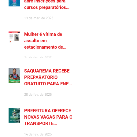
abre inscrições para
cursos preparatórios
gratuitos
13 de mar. de 2025
Mulher é vítima de
assalto em
estacionamento de
Saquarema
26 de fev. de 2025
SAQUAREMA RECEBE
PREPARATÓRIO
GRATUITO PARA ENEM
2025
20 de fev. de 2025
PREFEITURA OFERECE
NOVAS VAGAS PARA O
TRANSPORTE
UNIVERSITÁRIO
14 de fev. de 2025