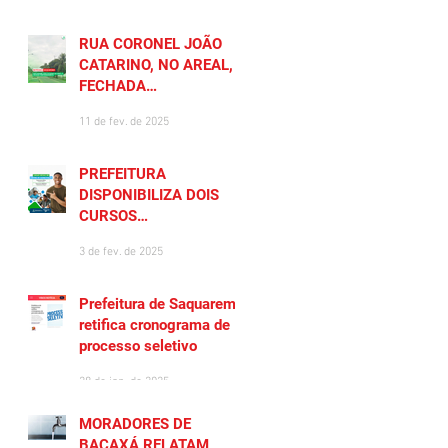
RUA CORONEL JOÃO
CATARINO, NO AREAL, É
FECHADA
TEMPORARIAMENTE
11 de fev. de 2025
PREFEITURA
DISPONIBILIZA DOIS
CURSOS
PREPARATÓRIOS
3 de fev. de 2025
GRATUITOS PARA
MORADORES DE
SAQUAREMA
Prefeitura de Saquarema
retifica cronograma de
processo seletivo
28 de jan. de 2025
MORADORES DE
BACAXÁ RELATAM