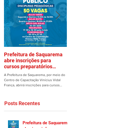
Prefeitura de Saquarema
Mulher é vítima de assalto
abre inscrições para
em estacionamento de
cursos preparatórios
Saquarema
gratuitos
A Prefeitura de Saquarema, por meio do
Uma mulher teve os pertences roubad
Centro de Capacitação Vinícius Vidal
dentro de seu carro no estacionamento
França, abrirá inscrições para cursos
do Gomes em Saquarema na manhã de
preparatórios gratuitos...
ontem, 25/02. Ao estacionar...
Posts Recentes
Prefeitura de Saquarema