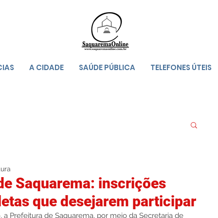
CIAS
A CIDADE
SAÚDE PÚBLICA
TELEFONES ÚTEIS
tura
 de Saquarema: inscrições
letas que desejarem participar
, a Prefeitura de Saquarema, por meio da Secretaria de 