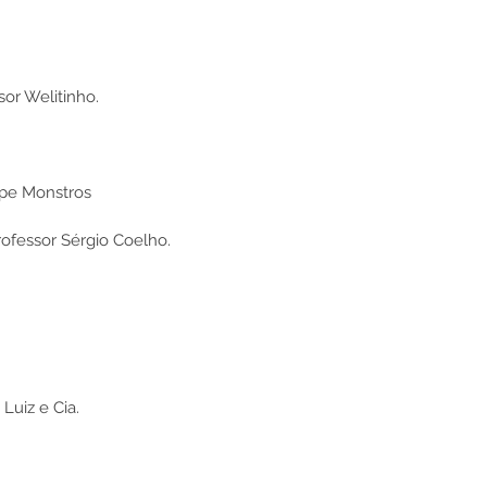
or Welitinho.
ipe Monstros
rofessor Sérgio Coelho.
Luiz e Cia.