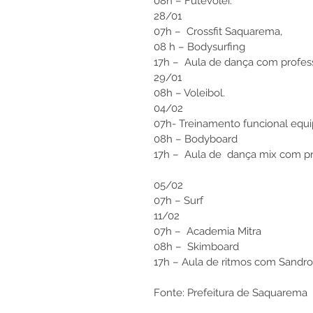
08h – Futevôlei.
28/01 
07h –  Crossfit Saquarema,
08 h – Bodysurfing
17h –  Aula de dança com profess
29/01
08h – Voleibol.
04/02
07h- Treinamento funcional equ
08h – Bodyboard
17h –  Aula de  dança mix com p
05/02 
07h – Surf
11/02
07h –  Academia Mitra
08h –  Skimboard
17h – Aula de ritmos com Sandro 
Fonte: Prefeitura de Saquarema