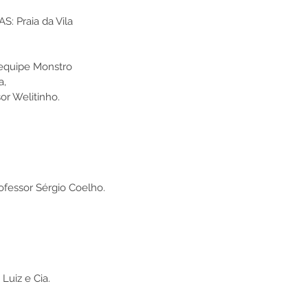
 Praia da Vila 
 equipe Monstro
a,
or Welitinho.
ofessor Sérgio Coelho.
Luiz e Cia.