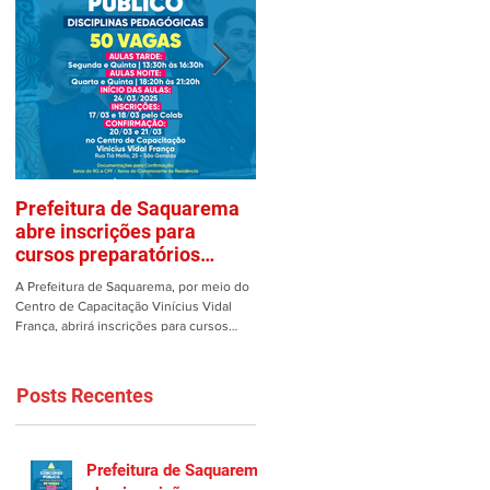
Prefeitura de Saquarema
Mulher é vítima de assalto
abre inscrições para
em estacionamento de
cursos preparatórios
Saquarema
gratuitos
A Prefeitura de Saquarema, por meio do
Uma mulher teve os pertences roubad
Centro de Capacitação Vinícius Vidal
dentro de seu carro no estacionamento
França, abrirá inscrições para cursos
do Gomes em Saquarema na manhã de
preparatórios gratuitos...
ontem, 25/02. Ao estacionar...
Posts Recentes
Prefeitura de Saquarema