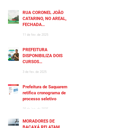
RUA CORONEL JOÃO
CATARINO, NO AREAL, É
FECHADA
TEMPORARIAMENTE
11 de fev. de 2025
PREFEITURA
DISPONIBILIZA DOIS
CURSOS
PREPARATÓRIOS
3 de fev. de 2025
GRATUITOS PARA
MORADORES DE
SAQUAREMA
Prefeitura de Saquarema
retifica cronograma de
processo seletivo
28 de jan. de 2025
MORADORES DE
BACAXÁ RELATAM