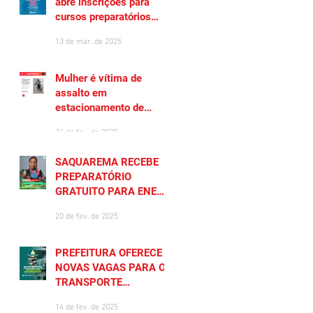
abre inscrições para
cursos preparatórios
gratuitos
13 de mar. de 2025
Mulher é vítima de
assalto em
estacionamento de
Saquarema
26 de fev. de 2025
SAQUAREMA RECEBE
PREPARATÓRIO
GRATUITO PARA ENEM
2025
20 de fev. de 2025
PREFEITURA OFERECE
NOVAS VAGAS PARA O
TRANSPORTE
UNIVERSITÁRIO
14 de fev. de 2025