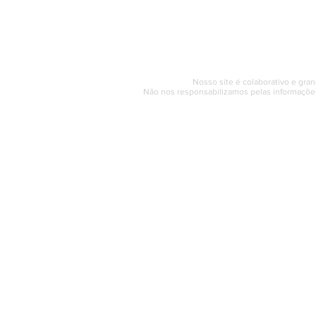
Segunda a sexta (e
© 2017 - 2022 | SAQUAREMA
Nosso site é colaborativo e gran
Não nos responsabilizamos pelas informações