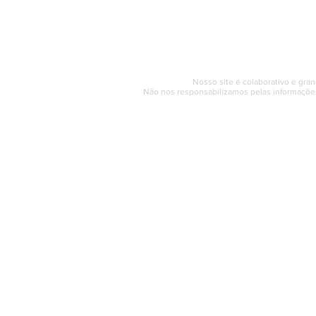
Segunda a sexta (e
© 2017 - 2022 | SAQUAREMA
Nosso site é colaborativo e gran
Não nos responsabilizamos pelas informações