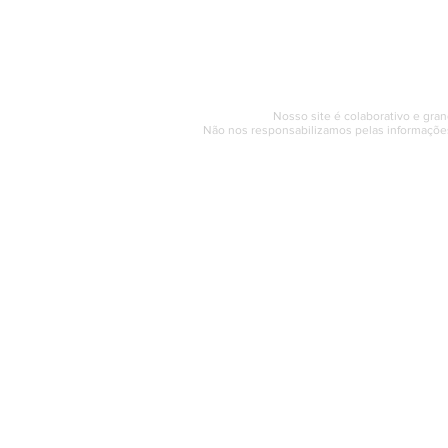
Segunda a sexta (e
© 2017 - 2022 | SAQUAREMA
Nosso site é colaborativo e gran
Não nos responsabilizamos pelas informações