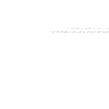
Segunda a sexta (e
© 2017 - 2022 | SAQUAREMA
Nosso site é colaborativo e gran
Não nos responsabilizamos pelas informações