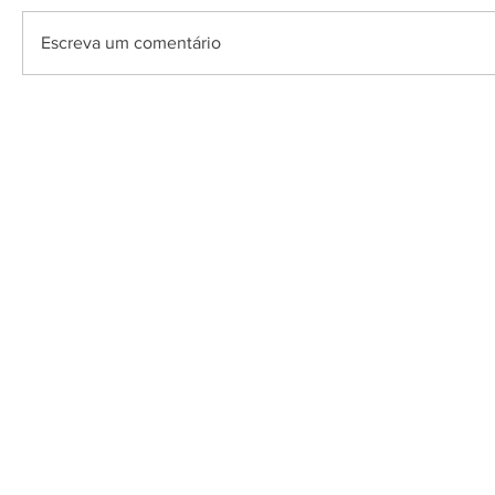
Escreva um comentário
O Saquarema ONL
Saquarema da I
PÁGINA INICIAL
BUSQUE NO GUIA
T
Horário de at