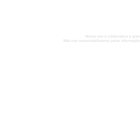
Segunda a sexta (e
© 2017 - 2022 | SAQUAREMA
Nosso site é colaborativo e gran
Não nos responsabilizamos pelas informações