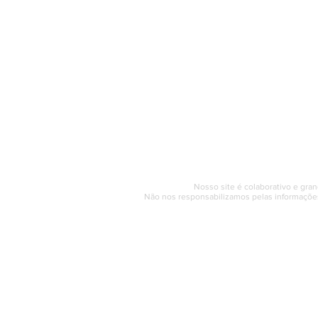
O Saquarema ONL
Saquarema da I
PÁGINA INICIAL
BUSQUE NO GUIA
T
Horário de at
Segunda a sexta (e
© 2017 - 2022 | SAQUAREMA
Nosso site é colaborativo e gran
Não nos responsabilizamos pelas informações