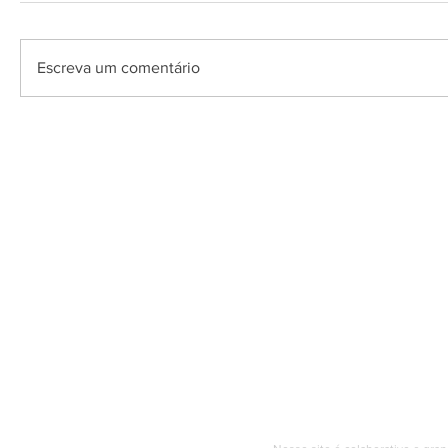
Escreva um comentário
O Saquarema ONL
Saquarema da I
PÁGINA INICIAL
BUSQUE NO GUIA
T
Horário de at
Segunda a sexta (e
© 2017 - 2022 | SAQUAREMA