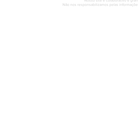
Nosso site é colaborativo e gran
Não nos responsabilizamos pelas informações