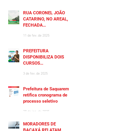
RUA CORONEL JOÃO
CATARINO, NO AREAL, É
FECHADA
TEMPORARIAMENTE
11 de fev. de 2025
PREFEITURA
DISPONIBILIZA DOIS
CURSOS
PREPARATÓRIOS
3 de fev. de 2025
GRATUITOS PARA
MORADORES DE
SAQUAREMA
Prefeitura de Saquarema
retifica cronograma de
processo seletivo
28 de jan. de 2025
MORADORES DE
BACAXÁ RELATAM