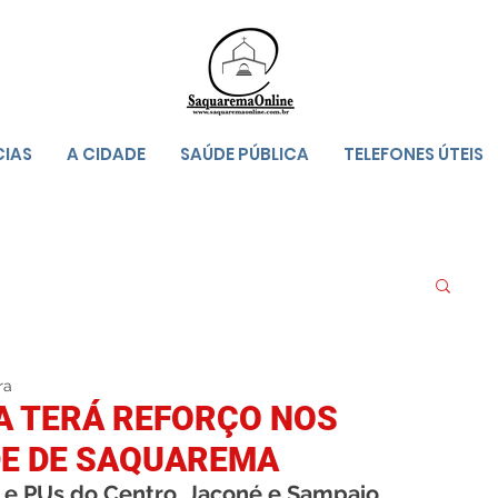
CIAS
A CIDADE
SAÚDE PÚBLICA
TELEFONES ÚTEIS
ra
A TERÁ REFORÇO NOS
DE DE SAQUAREMA
 e PUs do Centro, Jaconé e Sampaio 