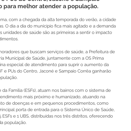
o para melhor atender a população.
ma, com a chegada da alta temporada do verão, a cidade 
as. O dia a dia do município fica mais agitado e a demanda 
s unidades de saúde são as primeiras a sentir o impacto 
dimentos.
oradores que buscam serviços de saúde, a Prefeitura de 
ia Municipal de Saúde, juntamente com a OS Prima 
ina especial de atendimento para suprir o aumento da 
F e PUs do Centro, Jaconé e Sampaio Corrêa ganharão 
opulação.
 da Família (ESFs), atuam nos bairros com o sistema de 
atendimento mais próximo e humanizado, atuando na 
ento de doenças e em pequenos procedimentos, como 
Principal porta de entrada para o Sistema Único de Saúde, 
SFs e 1 UBS, distribuídas nos três distritos, oferecendo 
da população.