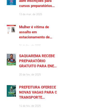
abre inscrições para
cursos preparatórios
gratuitos
13 de mar. de 2025
Mulher é vítima de
assalto em
estacionamento de
Saquarema
26 de fev. de 2025
SAQUAREMA RECEBE
PREPARATÓRIO
GRATUITO PARA ENEM
2025
20 de fev. de 2025
PREFEITURA OFERECE
NOVAS VAGAS PARA O
TRANSPORTE
UNIVERSITÁRIO
14 de fev. de 2025