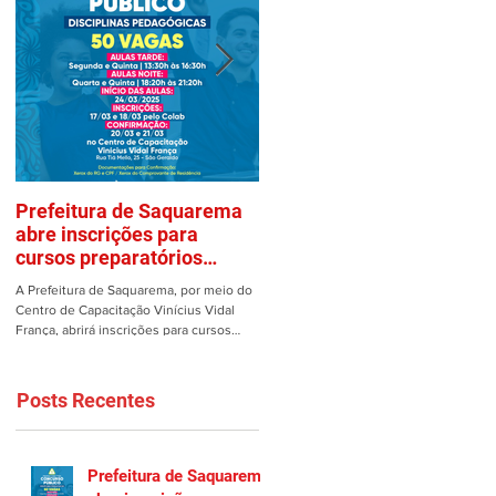
Prefeitura de Saquarema
Mulher é vítima de assalto
abre inscrições para
em estacionamento de
cursos preparatórios
Saquarema
gratuitos
A Prefeitura de Saquarema, por meio do
Uma mulher teve os pertences roubad
Centro de Capacitação Vinícius Vidal
dentro de seu carro no estacionamento
França, abrirá inscrições para cursos
do Gomes em Saquarema na manhã de
preparatórios gratuitos...
ontem, 25/02. Ao estacionar...
Posts Recentes
Prefeitura de Saquarema