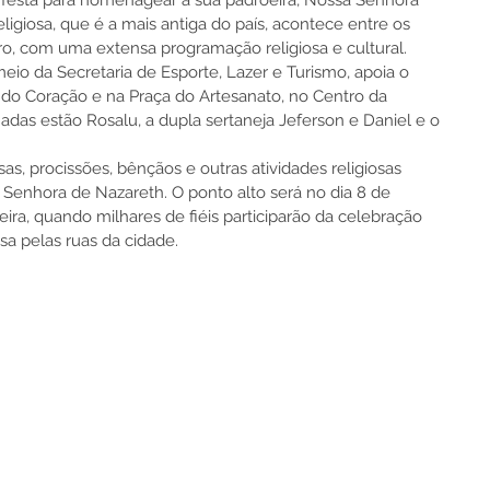
festa para homenagear a sua padroeira, Nossa Senhora 
eligiosa, que é a mais antiga do país, acontece entre os 
o, com uma extensa programação religiosa e cultural.  
eio da Secretaria de Esporte, Lazer e Turismo, apoia o 
 do Coração e na Praça do Artesanato, no Centro da 
adas estão Rosalu, a dupla sertaneja Jeferson e Daniel e o 
as, procissões, bênçãos e outras atividades religiosas 
 Senhora de Nazareth. O ponto alto será no dia 8 de 
ira, quando milhares de fiéis participarão da celebração 
sa pelas ruas da cidade.  