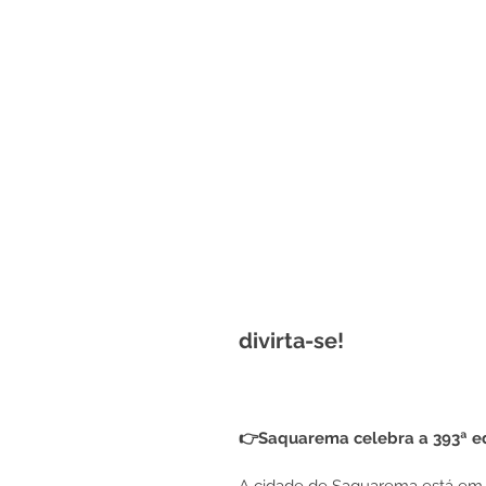
divirta-se! 
👉Saquarema celebra a 393ª ed