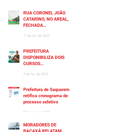
RUA CORONEL JOÃO
CATARINO, NO AREAL, É
FECHADA
TEMPORARIAMENTE
11 de fev. de 2025
PREFEITURA
DISPONIBILIZA DOIS
CURSOS
PREPARATÓRIOS
3 de fev. de 2025
GRATUITOS PARA
MORADORES DE
SAQUAREMA
Prefeitura de Saquarema
retifica cronograma de
processo seletivo
28 de jan. de 2025
MORADORES DE
BACAXÁ RELATAM