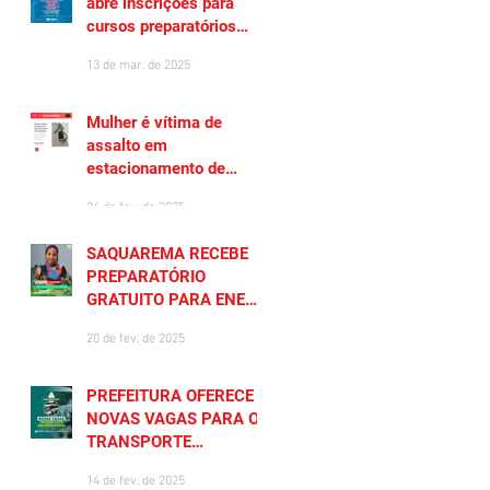
abre inscrições para
cursos preparatórios
gratuitos
13 de mar. de 2025
Mulher é vítima de
assalto em
estacionamento de
Saquarema
26 de fev. de 2025
SAQUAREMA RECEBE
PREPARATÓRIO
GRATUITO PARA ENEM
2025
20 de fev. de 2025
PREFEITURA OFERECE
NOVAS VAGAS PARA O
TRANSPORTE
UNIVERSITÁRIO
14 de fev. de 2025