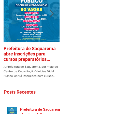
Prefeitura de Saquarema
Mulher é vítima de assalto
abre inscrições para
em estacionamento de
cursos preparatórios
Saquarema
gratuitos
A Prefeitura de Saquarema, por meio do
Uma mulher teve os pertences roubad
Centro de Capacitação Vinícius Vidal
dentro de seu carro no estacionamento
França, abrirá inscrições para cursos
do Gomes em Saquarema na manhã de
preparatórios gratuitos...
ontem, 25/02. Ao estacionar...
Posts Recentes
Prefeitura de Saquarema