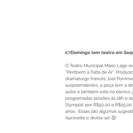
👉Domingo tem teatro em Saq
O Teatro Municipal Mário Lago r
“Perdoem a Falta de Ar”. Produz
dramaturgo francês Joel Pommer
surpreendentes, a peça tem a di
autor e também está no elenco, j
programadas sessões às 18h e às
[Sympla], por R$50,00 e R$25,00 (
anos.  Essas são algumas suges
Aproveite e divirta-se! 😊