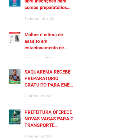
abre inscrições para
cursos preparatórios
gratuitos
13 de mar. de 2025
Mulher é vítima de
assalto em
estacionamento de
Saquarema
26 de fev. de 2025
SAQUAREMA RECEBE
PREPARATÓRIO
GRATUITO PARA ENEM
2025
20 de fev. de 2025
PREFEITURA OFERECE
NOVAS VAGAS PARA O
TRANSPORTE
UNIVERSITÁRIO
14 de fev. de 2025