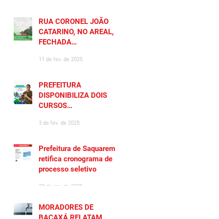
RUA CORONEL JOÃO
CATARINO, NO AREAL, É
FECHADA
TEMPORARIAMENTE
11 de fev. de 2025
PREFEITURA
DISPONIBILIZA DOIS
CURSOS
PREPARATÓRIOS
3 de fev. de 2025
GRATUITOS PARA
MORADORES DE
SAQUAREMA
Prefeitura de Saquarema
retifica cronograma de
processo seletivo
28 de jan. de 2025
MORADORES DE
BACAXÁ RELATAM