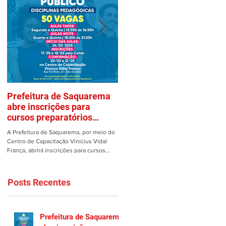
Prefeitura de Saquarema
Mulher é vítima de assalto
abre inscrições para
em estacionamento de
cursos preparatórios
Saquarema
gratuitos
A Prefeitura de Saquarema, por meio do
Uma mulher teve os pertences roubad
Centro de Capacitação Vinícius Vidal
dentro de seu carro no estacionamento
França, abrirá inscrições para cursos
do Gomes em Saquarema na manhã de
preparatórios gratuitos...
ontem, 25/02. Ao estacionar...
Posts Recentes
Prefeitura de Saquarema