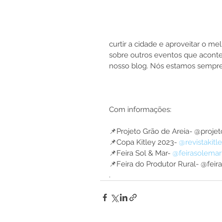
curtir a cidade e aproveitar o me
sobre outros eventos que acont
nosso blog. Nós estamos sempre 
Com informações: 
📌Projeto Grão de Areia- @projet
📌Copa Kitley 2023- 
@revistakitl
📌Feira Sol & Mar- 
@feirasolemar
📌Feira do Produtor Rural- @fei
.