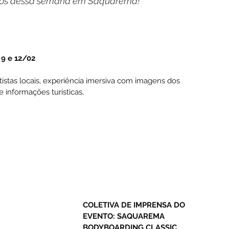
tos dessa semana em Saquarema!
 9 e 12/02
stas locais,
 experiência imersiva com imagens dos 
 informações turísticas,
COLETIVA DE IMPRENSA DO 
EVENTO: SAQUAREMA 
BODYBOARDING CLASSIC