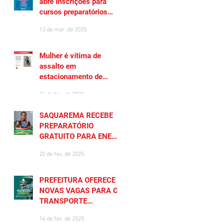
abre inscrições para
cursos preparatórios
gratuitos
13 de mar. de 2025
Mulher é vítima de
assalto em
estacionamento de
Saquarema
26 de fev. de 2025
SAQUAREMA RECEBE
PREPARATÓRIO
GRATUITO PARA ENEM
2025
20 de fev. de 2025
PREFEITURA OFERECE
NOVAS VAGAS PARA O
TRANSPORTE
UNIVERSITÁRIO
14 de fev. de 2025