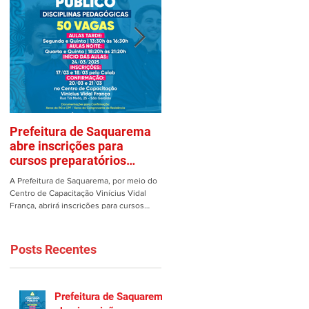
Prefeitura de Saquarema
Mulher é vítima de assalto
abre inscrições para
em estacionamento de
cursos preparatórios
Saquarema
gratuitos
A Prefeitura de Saquarema, por meio do
Uma mulher teve os pertences roubad
Centro de Capacitação Vinícius Vidal
dentro de seu carro no estacionamento
França, abrirá inscrições para cursos
do Gomes em Saquarema na manhã de
preparatórios gratuitos...
ontem, 25/02. Ao estacionar...
Posts Recentes
Prefeitura de Saquarema