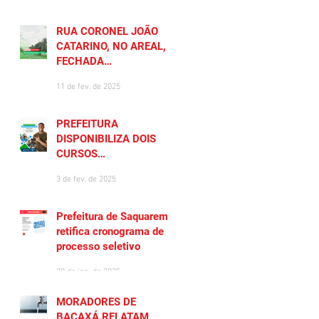
RUA CORONEL JOÃO
CATARINO, NO AREAL, É
FECHADA
TEMPORARIAMENTE
11 de fev. de 2025
PREFEITURA
DISPONIBILIZA DOIS
CURSOS
PREPARATÓRIOS
3 de fev. de 2025
GRATUITOS PARA
MORADORES DE
SAQUAREMA
Prefeitura de Saquarema
retifica cronograma de
processo seletivo
28 de jan. de 2025
MORADORES DE
BACAXÁ RELATAM