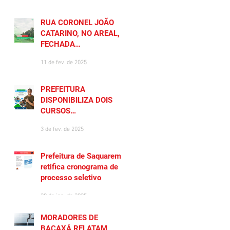
RUA CORONEL JOÃO
CATARINO, NO AREAL, É
FECHADA
TEMPORARIAMENTE
11 de fev. de 2025
PREFEITURA
DISPONIBILIZA DOIS
CURSOS
PREPARATÓRIOS
3 de fev. de 2025
GRATUITOS PARA
MORADORES DE
SAQUAREMA
Prefeitura de Saquarema
retifica cronograma de
processo seletivo
28 de jan. de 2025
MORADORES DE
BACAXÁ RELATAM