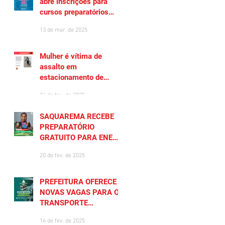
abre inscrições para
cursos preparatórios
gratuitos
13 de mar. de 2025
Mulher é vítima de
assalto em
estacionamento de
Saquarema
26 de fev. de 2025
SAQUAREMA RECEBE
PREPARATÓRIO
GRATUITO PARA ENEM
2025
20 de fev. de 2025
PREFEITURA OFERECE
NOVAS VAGAS PARA O
TRANSPORTE
UNIVERSITÁRIO
14 de fev. de 2025