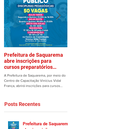
Prefeitura de Saquarema
Mulher é vítima de assalto
abre inscrições para
em estacionamento de
cursos preparatórios
Saquarema
gratuitos
A Prefeitura de Saquarema, por meio do
Uma mulher teve os pertences roubad
Centro de Capacitação Vinícius Vidal
dentro de seu carro no estacionamento
França, abrirá inscrições para cursos
do Gomes em Saquarema na manhã de
preparatórios gratuitos...
ontem, 25/02. Ao estacionar...
Posts Recentes
Prefeitura de Saquarema