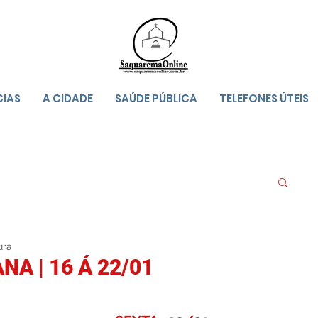
CIAS
A CIDADE
SAÚDE PÚBLICA
TELEFONES ÚTEIS
ura
A | 16 Á 22/01