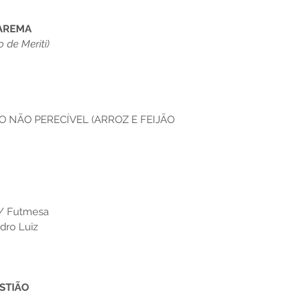
UAREMA
 de Meriti)
O NÃO PERECÍVEL (ARROZ E FEIJÃO 
a/ Futmesa
dro Luiz
STIÃO