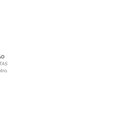
ÃO
TAS
tro.