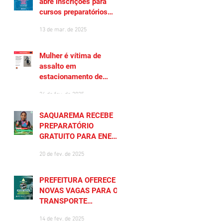
abre inscrições para
cursos preparatórios
gratuitos
13 de mar. de 2025
Mulher é vítima de
assalto em
estacionamento de
Saquarema
26 de fev. de 2025
SAQUAREMA RECEBE
PREPARATÓRIO
GRATUITO PARA ENEM
2025
20 de fev. de 2025
PREFEITURA OFERECE
NOVAS VAGAS PARA O
TRANSPORTE
UNIVERSITÁRIO
14 de fev. de 2025