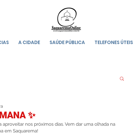
CIAS
A CIDADE
SAÚDE PÚBLICA
TELEFONES ÚTEIS
ra
EMANA ✨
a aproveitar nos próximos dias. Vem dar uma olhada na 
na em Saquarema!