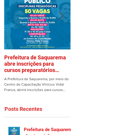
Prefeitura de Saquarema
Mulher é vítima de assalto
abre inscrições para
em estacionamento de
cursos preparatórios
Saquarema
gratuitos
A Prefeitura de Saquarema, por meio do
Uma mulher teve os pertences roubad
Centro de Capacitação Vinícius Vidal
dentro de seu carro no estacionamento
França, abrirá inscrições para cursos
do Gomes em Saquarema na manhã de
preparatórios gratuitos...
ontem, 25/02. Ao estacionar...
Posts Recentes
Prefeitura de Saquarema