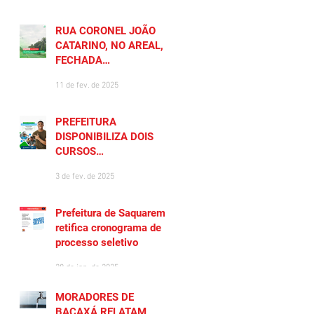
RUA CORONEL JOÃO
CATARINO, NO AREAL, É
FECHADA
TEMPORARIAMENTE
11 de fev. de 2025
PREFEITURA
DISPONIBILIZA DOIS
CURSOS
PREPARATÓRIOS
3 de fev. de 2025
GRATUITOS PARA
MORADORES DE
SAQUAREMA
Prefeitura de Saquarema
retifica cronograma de
processo seletivo
28 de jan. de 2025
MORADORES DE
BACAXÁ RELATAM