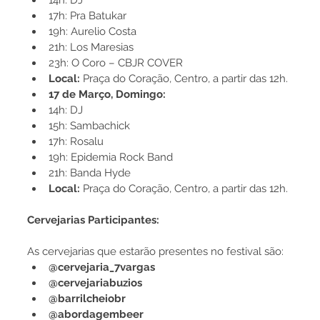
14h: DJ
17h: Pra Batukar
19h: Aurelio Costa
21h: Los Maresias
23h: O Coro – CBJR COVER
Local:
 Praça do Coração, Centro, a partir das 12h.
17 de Março, Domingo:
14h: DJ
15h: Sambachick
17h: Rosalu
19h: Epidemia Rock Band
21h: Banda Hyde
Local:
 Praça do Coração, Centro, a partir das 12h.
Cervejarias Participantes:
As cervejarias que estarão presentes no festival são:
@cervejaria_7vargas
@cervejariabuzios
@barrilcheiobr
@abordagembeer