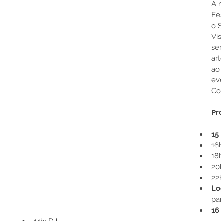
A 
Fe
o 
Vi
se
ar
ao 
ev
Co
Pr
15
16
18
20
22
Lo
par
16