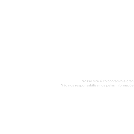
O Saquarema ONL
Saquarema da I
PÁGINA INICIAL
BUSQUE NO GUIA
T
Horário de at
Segunda a sexta (e
© 2017 - 2022 | SAQUAREMA
Nosso site é colaborativo e gran
Não nos responsabilizamos pelas informações