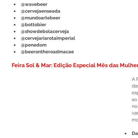
@wavebeer
@cervejaenseada
@mundoartebeer
@bottobier
@showdebolacerveja
@cervejariarotaimperial
@penedom
@beerontheroadmacae
Feira Sol & Mar: Edição Especial Mês das Mulhe
A 
da
es
ao
no
va
mo
Da