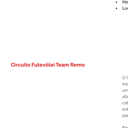
Ho
Lo
Circuito Futevôlei Team Remo
O 
in
um
atl
ca
es
par