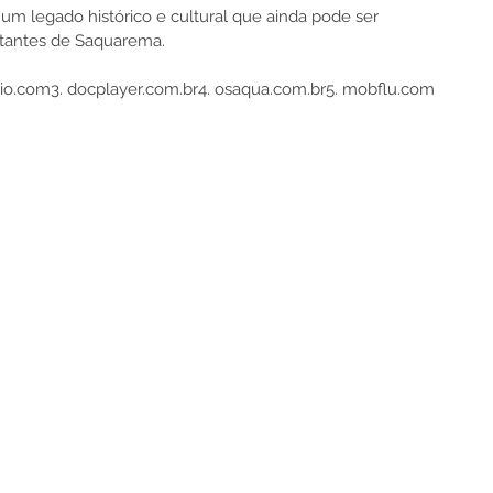
m legado histórico e cultural que ainda pode ser 
itantes de Saquarema.
rio.com
3. docplayer.com.br
4. osaqua.com.br
5. mobflu.com