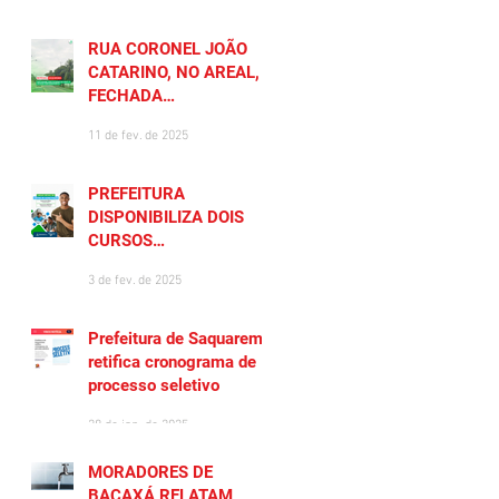
RUA CORONEL JOÃO
CATARINO, NO AREAL, É
FECHADA
TEMPORARIAMENTE
11 de fev. de 2025
PREFEITURA
DISPONIBILIZA DOIS
CURSOS
PREPARATÓRIOS
3 de fev. de 2025
GRATUITOS PARA
MORADORES DE
SAQUAREMA
Prefeitura de Saquarema
retifica cronograma de
processo seletivo
28 de jan. de 2025
MORADORES DE
BACAXÁ RELATAM