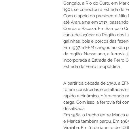
Gonçalo, a Rio do Ouro, em Maric
1901, se conectou à Estrada de 
Com o apoio do presidente Nilo P
até Araruama em 1913, passando
Corrêa e Bacaxá. Em Sampaio Corr
cana-de-açúcar da Região dos L
galinhas, bois e porcos das fazen
Em 1937, a EFM chegou ao seu pon
da região. Nesse ano, a ferrovia
incorporada à Estrada de Ferro Ce
Estrada de Ferro Leopoldina.
A partir da década de 1950, a E
foram construídas e asfaltadas e
rápido e dinâmico, oferecendo no
carga. Com isso, a ferrovia foi 
desativada.
Em 1962, o trecho entre Maricá e 
e Maricá também parou. Em 1965,
Virajaba. Em 31 de janeiro de 196