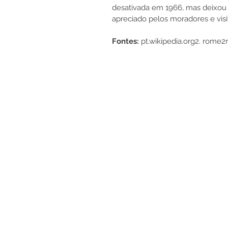
desativada em 1966, mas deixou u
apreciado pelos moradores e vis
Fonte
s: 
pt.wikipedia.org
2. rome2