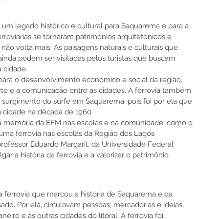
 um legado histórico e cultural para Saquarema e para a 
rroviárias se tornaram patrimônios arquitetônicos e 
o volta mais. As paisagens naturais e culturais que 
ainda podem ser visitadas pelos turistas que buscam 
a cidade.
u para o desenvolvimento econômico e social da região, 
orte e a comunicação entre as cidades. A ferrovia também 
 surgimento do surfe em Saquarema, pois foi por ela que 
à cidade na década de 1960.
ar a memória da EFM nas escolas e na comunidade, como o 
e uma ferrovia nas escolas da Região dos Lagos 
rofessor Eduardo Margarit, da Universidade Federal 
gar a história da ferrovia e a valorizar o patrimônio 
a ferrovia que marcou a história de Saquarema e da 
do. Por ela, circulavam pessoas, mercadorias e ideias, 
iro e às outras cidades do litoral. A ferrovia foi 