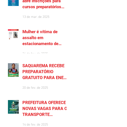
abre inscrições para
cursos preparatórios
gratuitos
13 de mar. de 2025
Mulher é vítima de
assalto em
estacionamento de
Saquarema
26 de fev. de 2025
SAQUAREMA RECEBE
PREPARATÓRIO
GRATUITO PARA ENEM
2025
20 de fev. de 2025
PREFEITURA OFERECE
NOVAS VAGAS PARA O
TRANSPORTE
UNIVERSITÁRIO
14 de fev. de 2025