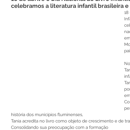
celebramos a literatura infantil brasileira 
18 
Inf
cel
nac
em
Mo
pai
No
Tan
in
Ta
po
em 
Co
pe
história dos municípios fluminenses,
Tania acredita no livro como objeto de crescimento e de 
Consolidando sua preocupação com a formação 