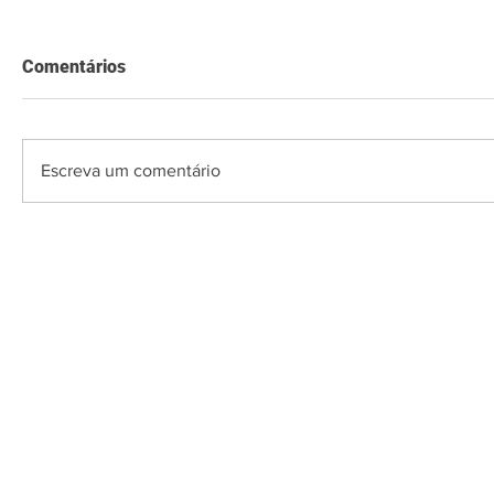
Comentários
Escreva um comentário
O Saquarema ONL
Saquarema da I
PÁGINA INICIAL
BUSQUE NO GUIA
T
Horário de at
Segunda a sexta (e