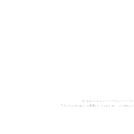
O Saquarema ONL
Saquarema da I
PÁGINA INICIAL
BUSQUE NO GUIA
T
Horário de at
Segunda a sexta (e
© 2017 - 2022 | SAQUAREMA
Nosso site é colaborativo e gran
Não nos responsabilizamos pelas informações