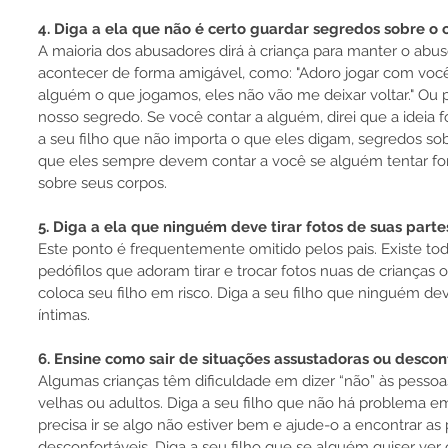
4. Diga a ela que não é certo guardar segredos sobre o 
A maioria dos abusadores dirá à criança para manter o abu
acontecer de forma amigável, como: "Adoro jogar com você
alguém o que jogamos, eles não vão me deixar voltar." Ou 
nosso segredo. Se você contar a alguém, direi que a ideia fo
a seu filho que não importa o que eles digam, segredos so
que eles sempre devem contar a você se alguém tentar fo
sobre seus corpos.
5. Diga a ela que ninguém deve tirar fotos de suas parte
Este ponto é frequentemente omitido pelos pais. Existe t
pedófilos que adoram tirar e trocar fotos nuas de crianças 
coloca seu filho em risco. Diga a seu filho que ninguém deve
íntimas.
6. Ensine como sair de situações assustadoras ou descon
Algumas crianças têm dificuldade em dizer “não” às pessoa
velhas ou adultos. Diga a seu filho que não há problema em
precisa ir se algo não estiver bem e ajude-o a encontrar as 
desconfortáveis. Diga a seu filho que se alguém quiser ver o